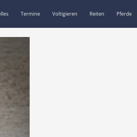
lles
Termine
Voltigieren
Reiten
Pferde