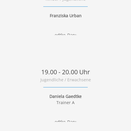
Franziska Urban
19.00 - 20.00 Uhr
Jugendliche / Erwachsene
Daniela Gaedtke
Trainer A