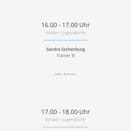
16.00 - 17.00 Uhr
Kinder / Jugendliche
Sandra Eschenburg
Trainer B
17.00 - 18.00 Uhr
Kinder / Jugendliche