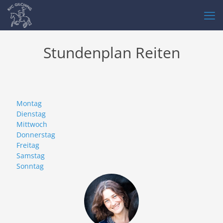
Stundenplan Reiten
Montag
Dienstag
Mittwoch
Donnerstag
Freitag
Samstag
Sonntag