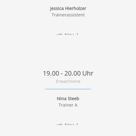
Jessica Hierholzer
Trainerassistent
19.00 - 20.00 Uhr
Erwachsene
Nina Steeb
Trainer A