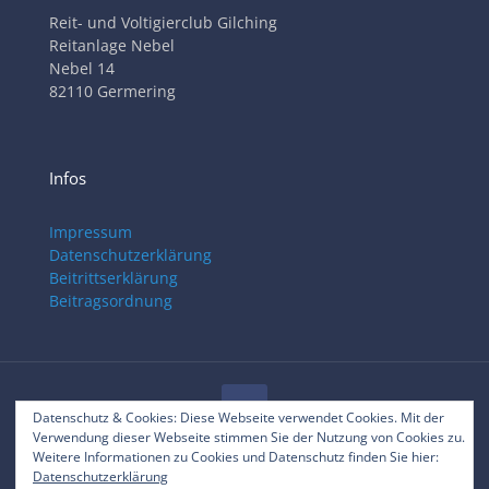
Reit- und Voltigierclub Gilching
Reitanlage Nebel
Nebel 14
82110 Germering
Infos
Impressum
Datenschutzerklärung
Beitrittserklärung
Beitragsordnung
Datenschutz & Cookies: Diese Webseite verwendet Cookies. Mit der
Verwendung dieser Webseite stimmen Sie der Nutzung von Cookies zu.
© 2025 RVC Gilching
Weitere Informationen zu Cookies und Datenschutz finden Sie hier:
Datenschutzerklärung