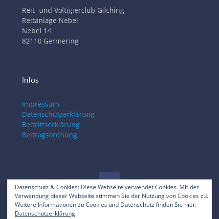
Reit- und Voltigierclub Gilching
Reitanlage Nebel
Nebel 14
82110 Germering
Infos
Impressum
Datenschutzerklärung
Beitrittserklärung
Beitragsordnung
Datenschutz & Cookies: Diese Webseite verwendet Cookies. Mit der
Verwendung dieser Webseite stimmen Sie der Nutzung von Cookies zu.
© 2025 RVC Gilching
Weitere Informationen zu Cookies und Datenschutz finden Sie hier:
Datenschutzerklärung