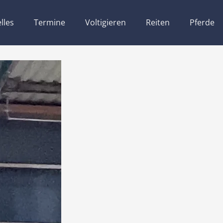
lles
Termine
Voltigieren
Reiten
Pferde