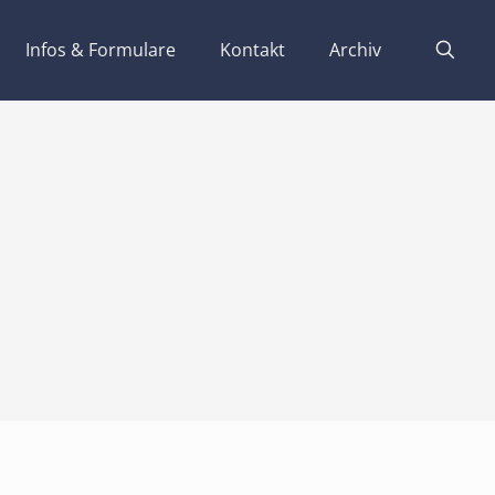
Infos & Formulare
Kontakt
Archiv