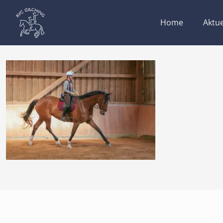
Home
Aktue