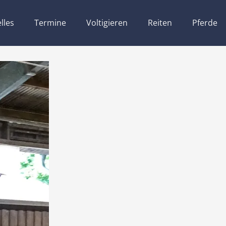
lles
Termine
Voltigieren
Reiten
Pferde