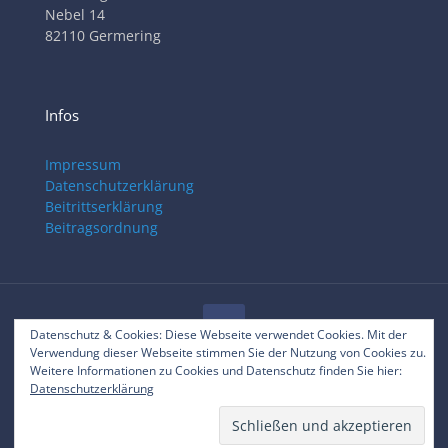
Nebel 14
82110 Germering
Infos
Impressum
Datenschutzerklärung
Beitrittserklärung
Beitragsordnung
Datenschutz & Cookies: Diese Webseite verwendet Cookies. Mit der
Verwendung dieser Webseite stimmen Sie der Nutzung von Cookies zu.
© 2025 RVC Gilching
Weitere Informationen zu Cookies und Datenschutz finden Sie hier:
Datenschutzerklärung