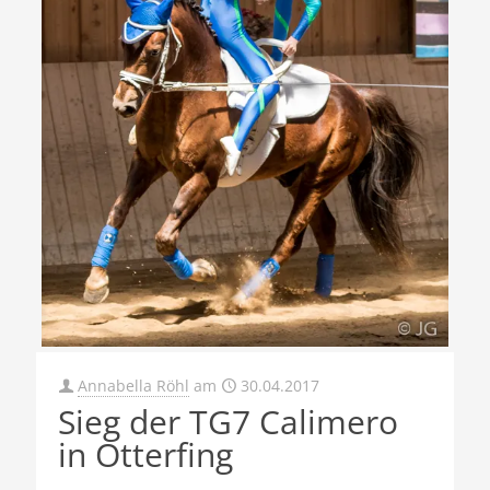
Annabella Röhl
am
30.04.2017
Sieg der TG7 Calimero
in Otterfing