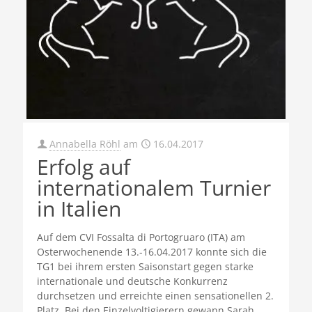
Annabella Röhl
am
16.04.2017
Erfolg auf
internationalem Turnier
in Italien
Auf dem CVI Fossalta di Portogruaro (ITA) am
Osterwochenende 13.-16.04.2017 konnte sich die
TG1 bei ihrem ersten Saisonstart gegen starke
internationale und deutsche Konkurrenz
durchsetzen und erreichte einen sensationellen 2.
Platz. Bei den Einzelvoltigierern gewann Sarah