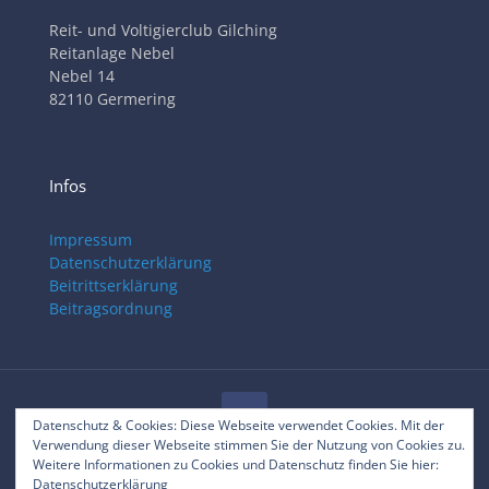
Reit- und Voltigierclub Gilching
Reitanlage Nebel
Nebel 14
82110 Germering
Infos
Impressum
Datenschutzerklärung
Beitrittserklärung
Beitragsordnung
Datenschutz & Cookies: Diese Webseite verwendet Cookies. Mit der
Verwendung dieser Webseite stimmen Sie der Nutzung von Cookies zu.
© 2025 RVC Gilching
Weitere Informationen zu Cookies und Datenschutz finden Sie hier:
Datenschutzerklärung