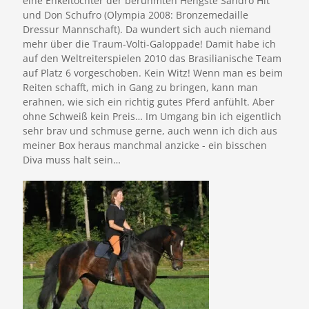
eine Enkeltochter der berühmten Hengste Sandro Hit
und Don Schufro (Olympia 2008: Bronzemedaille
Dressur Mannschaft). Da wundert sich auch niemand
mehr über die Traum-Volti-Galoppade! Damit habe ich
auf den Weltreiterspielen 2010 das Brasilianische Team
auf Platz 6 vorgeschoben. Kein Witz! Wenn man es beim
Reiten schafft, mich in Gang zu bringen, kann man
erahnen, wie sich ein richtig gutes Pferd anfühlt. Aber
ohne Schweiß kein Preis… Im Umgang bin ich eigentlich
sehr brav und schmuse gerne, auch wenn ich dich aus
meiner Box heraus manchmal anzicke - ein bisschen
Diva muss halt sein…