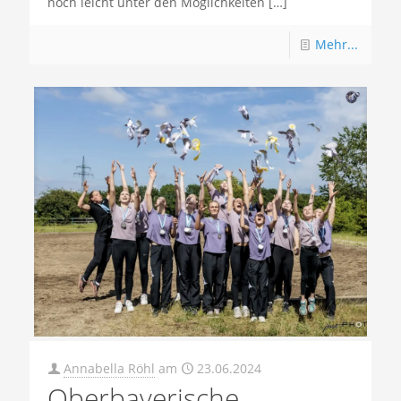
noch leicht unter den Möglichkeiten
[…]
Mehr...
Annabella Röhl
am
23.06.2024
Oberbayerische