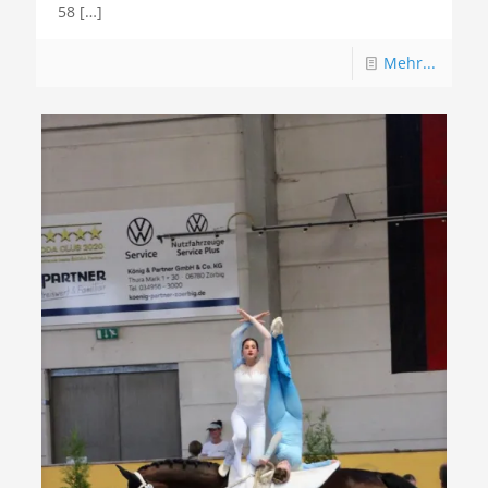
58
[…]
Mehr...