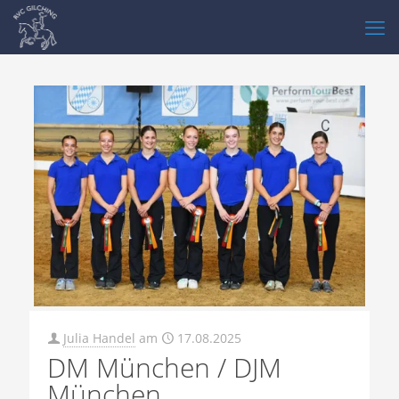
Julia Handel
am
17.08.2025
DM München / DJM
München