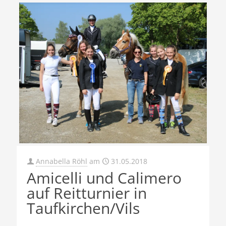
Annabella Röhl
am
31.05.2018
Amicelli und Calimero
auf Reitturnier in
Taufkirchen/Vils