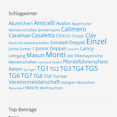
Schlagwörter
Amicelli
Abzeichen
Avalon
Bayerische
Calimero
Meisterschaften
Breitensport
Casaletta
Clay
Caramax
Chicco
Chuppi
Einzel
Donatelli
Doppel
Deutsche Meisterschaften
Lancy
Junior Doppel
Junior
Junior 1
Lancelot
Monti
Masun
Lehrgang
Oberbayerische
OBB
Pferdeführerschein
Meisterschaften
Overo
Oberland
TG5
TG1
TG3
TG4
TG2
Reiten
Springen
TG7
TG6
TG8
TG9
Turnier
Vereinsmeisterschaft
Voltigier-Abzeichen
Weicht
Weihnachten
Warendorf
Top Beiträge