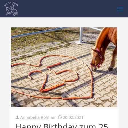
Annabella Röhl
am
20.02.2021
Happy Birthday zum 25.