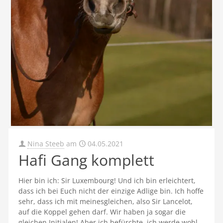
Nina Steeb
am
04.05.2021
Hafi Gang komplett
Hier bin ich: Sir Luxembourg! Und ich bin erleichtert,
dass ich bei Euch nicht der einzige Adlige bin. Ich hoffe
sehr, dass ich mit meinesgleichen, also Sir Lancelot,
auf die Koppel gehen darf. Wir haben ja sogar die
gleichen Initialen! Aber ich befürchte, ich werde wohl