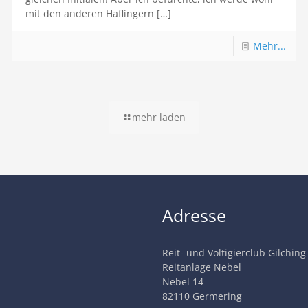
mit den anderen Haflingern
[…]
Mehr...
mehr laden
Adresse
Reit- und Voltigierclub Gilching
Reitanlage Nebel
Nebel 14
82110 Germering