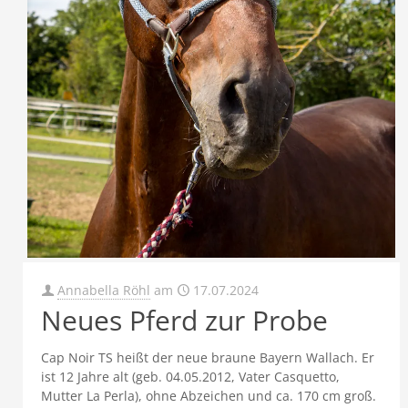
Annabella Röhl
am
17.07.2024
Neues Pferd zur Probe
Cap Noir TS heißt der neue braune Bayern Wallach. Er
ist 12 Jahre alt (geb. 04.05.2012, Vater Casquetto,
Mutter La Perla), ohne Abzeichen und ca. 170 cm groß.