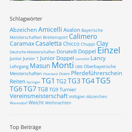
Schlagwörter
Amicelli
Abzeichen
Avalon
Bayerische
Calimero
Meisterschaften
Breitensport
Casaletta
Clay
Caramax
Chicco
Chuppi
Einzel
Donatelli
Doppel
Deutsche Meisterschaften
Lancy
Junior Doppel
Junior
Junior 1
Lancelot
Monti
Masun
Lehrgang
Oberbayerische
OBB
Pferdeführerschein
Meisterschaften
Overo
Oberland
TG5
TG1
TG3
TG4
TG2
Reiten
Springen
TG7
TG6
TG8
TG9
Turnier
Vereinsmeisterschaft
Voltigier-Abzeichen
Weicht
Weihnachten
Warendorf
Top Beiträge