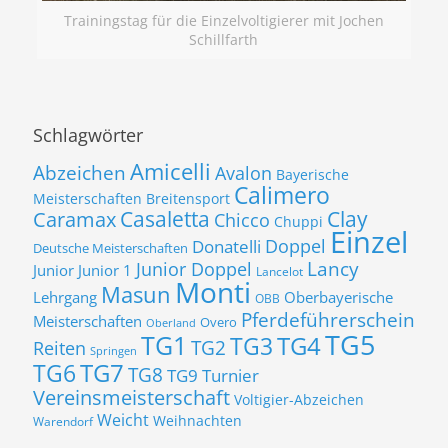
Trainingstag für die Einzelvoltigierer mit Jochen
Schillfarth
Schlagwörter
Amicelli
Abzeichen
Avalon
Bayerische
Calimero
Meisterschaften
Breitensport
Casaletta
Clay
Caramax
Chicco
Chuppi
Einzel
Donatelli
Doppel
Deutsche Meisterschaften
Lancy
Junior Doppel
Junior
Junior 1
Lancelot
Monti
Masun
Lehrgang
Oberbayerische
OBB
Pferdeführerschein
Meisterschaften
Overo
Oberland
TG5
TG1
TG3
TG4
TG2
Reiten
Springen
TG7
TG6
TG8
TG9
Turnier
Vereinsmeisterschaft
Voltigier-Abzeichen
Weicht
Weihnachten
Warendorf