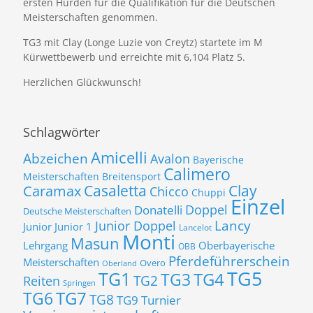
ersten Hürden für die Qualifikation für die Deutschen
Meisterschaften genommen.
TG3 mit Clay (Longe Luzie von Creytz) startete im M
Kürwettbewerb und erreichte mit 6,104 Platz 5.
Herzlichen Glückwunsch!
Schlagwörter
Amicelli
Abzeichen
Avalon
Bayerische
Calimero
Meisterschaften
Breitensport
Casaletta
Clay
Caramax
Chicco
Chuppi
Einzel
Donatelli
Doppel
Deutsche Meisterschaften
Lancy
Junior Doppel
Junior
Junior 1
Lancelot
Monti
Masun
Lehrgang
Oberbayerische
OBB
Pferdeführerschein
Meisterschaften
Overo
Oberland
TG5
TG1
TG3
TG4
TG2
Reiten
Springen
TG7
TG6
TG8
TG9
Turnier