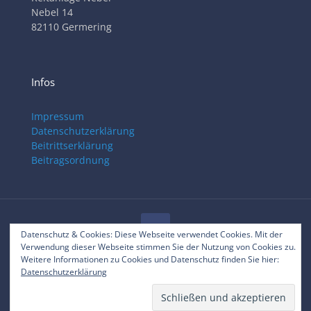
Nebel 14
82110 Germering
Infos
Impressum
Datenschutzerklärung
Beitrittserklärung
Beitragsordnung
Datenschutz & Cookies: Diese Webseite verwendet Cookies. Mit der
Verwendung dieser Webseite stimmen Sie der Nutzung von Cookies zu.
© 2025 RVC Gilching
Weitere Informationen zu Cookies und Datenschutz finden Sie hier:
Datenschutzerklärung