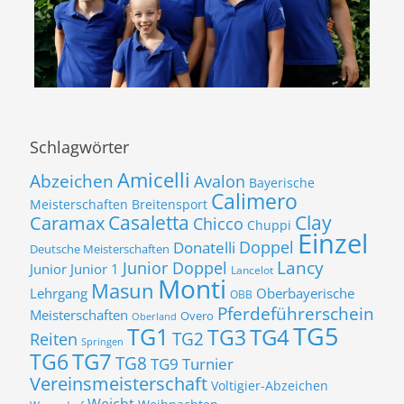
Schlagwörter
Amicelli
Abzeichen
Avalon
Bayerische
Calimero
Meisterschaften
Breitensport
Casaletta
Clay
Caramax
Chicco
Chuppi
Einzel
Donatelli
Doppel
Deutsche Meisterschaften
Lancy
Junior Doppel
Junior
Junior 1
Lancelot
Monti
Masun
Lehrgang
Oberbayerische
OBB
Pferdeführerschein
Meisterschaften
Overo
Oberland
TG5
TG1
TG3
TG4
TG2
Reiten
Springen
TG7
TG6
TG8
TG9
Turnier
Vereinsmeisterschaft
Voltigier-Abzeichen
Weicht