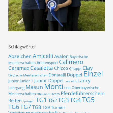
Schlagwörter
Amicelli
Abzeichen
Avalon
Bayerische
Calimero
Meisterschaften
Breitensport
Casaletta
Clay
Caramax
Chicco
Chuppi
Einzel
Donatelli
Doppel
Deutsche Meisterschaften
Lancy
Junior Doppel
Junior
Junior 1
Lancelot
Monti
Masun
Lehrgang
Oberbayerische
OBB
Pferdeführerschein
Meisterschaften
Overo
Oberland
TG5
TG1
TG3
TG4
TG2
Reiten
Springen
TG7
TG6
TG8
TG9
Turnier
Vereinsmeisterschaft