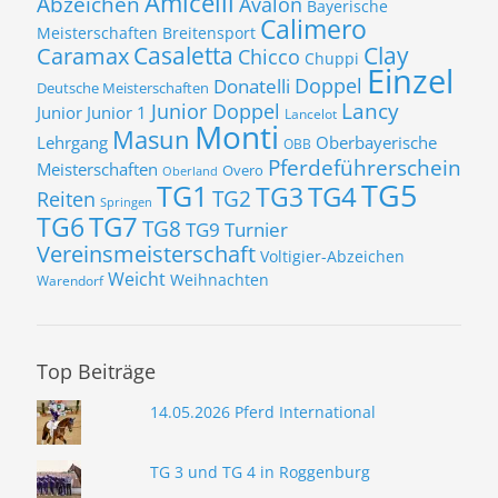
Amicelli
Abzeichen
Avalon
Bayerische
Calimero
Meisterschaften
Breitensport
Casaletta
Clay
Caramax
Chicco
Chuppi
Einzel
Donatelli
Doppel
Deutsche Meisterschaften
Lancy
Junior Doppel
Junior
Junior 1
Lancelot
Monti
Masun
Lehrgang
Oberbayerische
OBB
Pferdeführerschein
Meisterschaften
Overo
Oberland
TG5
TG1
TG3
TG4
TG2
Reiten
Springen
TG7
TG6
TG8
TG9
Turnier
Vereinsmeisterschaft
Voltigier-Abzeichen
Weicht
Weihnachten
Warendorf
Top Beiträge
14.05.2026 Pferd International
TG 3 und TG 4 in Roggenburg