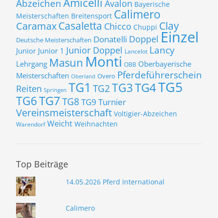
Amicelli
Abzeichen
Avalon
Bayerische
Calimero
Meisterschaften
Breitensport
Casaletta
Clay
Caramax
Chicco
Chuppi
Einzel
Donatelli
Doppel
Deutsche Meisterschaften
Lancy
Junior Doppel
Junior
Junior 1
Lancelot
Monti
Masun
Lehrgang
Oberbayerische
OBB
Pferdeführerschein
Meisterschaften
Overo
Oberland
TG5
TG1
TG3
TG4
TG2
Reiten
Springen
TG7
TG6
TG8
TG9
Turnier
Vereinsmeisterschaft
Voltigier-Abzeichen
Weicht
Weihnachten
Warendorf
Top Beiträge
14.05.2026 Pferd International
Calimero