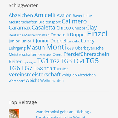
Schlagwörter
Amicelli
Abzeichen
Avalon
Bayerische
Calimero
Meisterschaften
Breitensport
Casaletta
Clay
Caramax
Chicco
Chuppi
Einzel
Donatelli
Doppel
Deutsche Meisterschaften
Lancy
Junior Doppel
Junior
Junior 1
Lancelot
Monti
Masun
Lehrgang
Oberbayerische
OBB
Pferdeführerschein
Meisterschaften
Overo
Oberland
TG5
TG1
TG3
TG4
TG2
Reiten
Springen
TG7
TG6
TG8
TG9
Turnier
Vereinsmeisterschaft
Voltigier-Abzeichen
Weicht
Weihnachten
Warendorf
Top Beiträge
Wanderpokal geht an Gilching -
Turnhallenfestival in Weicht