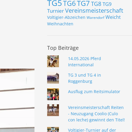
TG5
TG7
TG6
TG8
TG9
Vereinsmeisterschaft
Turnier
Weicht
Voltigier-Abzeichen
Warendorf
Weihnachten
Top Beiträge
14.05.2026 Pferd
International
TG 3 und TG 4 in
Roggenburg
Ausflug zum Reitsimulator
Vereinsmeisterschaft Reiten
- Neuzugang Coolio (Culo
con leche) gewinnt den Titel!
Voltigier-Turnier auf der