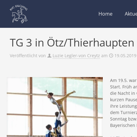
Home
Aktue
TG 3 in Ötz/Thierhaupten
Veröffentlicht von
Luzie Legler-von Creytz
am
19.05.2019
Am 19.5. war
Start. Früh 
die Nacht in 
kurzen Pause
ihre Leistun
dem Turnierz
Sonntag bzw.
Bayerischen 