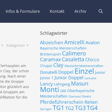
Infos & Formulare
Kontakt
Archiv
Schlagwörter
Amicelli
Abzeichen
Avalon
s
Kategorien
Bayerische Meisterschaften
Calimero
Breitensport
Casaletta
Caramax
Chicco
Clay
z/Tierhaupten am
Chuppi
Deutsche Meisterschaften
Einzel
r Clay, der schon
Donatelli
Doppel
Junior
tung. Nach einer
Junior Doppel
Junior 1
Lancelot
nte die Gruppe
Masun
Lancy
Lehrgang
 Kür glücklich aus
Monti
Oberbayerische
OBB
n M-Gruppen am
Meisterschaften
Overo
fikation für die
Oberland
Pferdeführerschein
Reiten
TG1
TG3
TG4
TG2
Springen