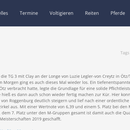
lles
Termine
Voltigieren
Reiten
Pferde
Tag
 die TG 3 mit Clay an der Longe von Luzie Legler-von Creytz in Öt
am Morgen ging es auch dieses Mal wieder los. Ein tiefenentspannte
Ötz verbracht hatte, legte die Grundlage für eine solide Pflichtleis
 hieß es dann auch schon wieder fertig machen zur Kür. Hier kon
g von Roggenburg deutlich steigern und lief nach einer ordentliche
irkel aus. Mit einer Wertnote von 6,39 und einem 5. Platz bei de
 dem 7. Platz unter den M-Gruppen gesamt ist damit auch die Quali
Meisterschaften 2019 geschafft.