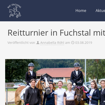
Home
Aktue
Reitturnier in Fuchstal mi
Veröffentlicht von
Annabella Röhl
am
03.08.2019