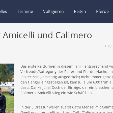
lles
Termine
Voltigieren
Reiten
Pferde
t Amicelli und Calimero
Tag
Das erste Reitturnier in diesem Jahr - entsprechend w
Vorfreude/Aufregung der Reiter und Pferde. Nachdem 
letzter Zeit (vorsichtig ausgedrückt) nicht immer ganz
den Hänger eingestiegen ist, kam Julia um 6.00 früh a
dazu. Danke Julia! Doch der Einzige, der ein bisschen 
Calimero. Amicelli stieg ein wie Schäfchen.
In der E Dressur waren zuerst Cathi Menzel mit Calim
Gaedtke mit Amicelli am Start. Cathi/Calimero wurden 