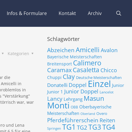
Infos & Formulare
Kontakt
Archiv
Schlagwörter
Amicelli
Abzeichen
Avalon
s
Kategorien
Bayerische Meisterschaften
Calimero
Breitensport
Casaletta
Caramax
Chicco
Clay
ar die
Chuppi
Deutsche Meisterschaften
Einzel
Amicelli in
Donatelli
Doppel
Junior
 problemlos in
Junior Doppel
Junior 1
Lancelot
ls "Verstärkung"
Masun
Lancy
Lehrgang
störrisch war, war
Monti
Oberbayerische
OBB
Meisterschaften
Overo
Oberland
Pferdeführerschein
Reiten
TG1
ero und Lena
TG3
TG4
TG2
Springen
mit 6,5 für eine