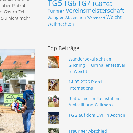
TG5
TG7
TG6
TG8
TG9
 über Platz 4
Vereinsmeisterschaft
Turnier
m Gastro-Zelt
Weicht
Voltigier-Abzeichen
 5,9 nicht mehr
Warendorf
Weihnachten
Top Beiträge
Wanderpokal geht an
Gilching - Turnhallenfestival
in Weicht
14.05.2026 Pferd
International
Reitturnier in Fuchstal mit
Amicelli und Calimero
TG 2 auf dem DVP in Aachen
Trauriger Abschied