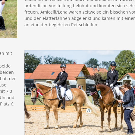
ordentliche Vorstellung belohnt und konnten sich sehr
freuen. Amicelli/Lena waren zeitweise ein bisschen vo
und den Flatterfahnen abgelenkt und kamen mit einer
an eine der begehrten Reitschleifen.
en mit
beide
 beiden
hat, der
Ruso
mit 7,0
 Unland
Platz 6.