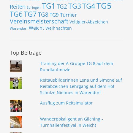
TG5
TG1
TG3
TG4
TG2
Reiten
Springen
TG7
TG6
TG8
TG9
Turnier
Vereinsmeisterschaft
Voltigier-Abzeichen
Weicht
Weihnachten
Warendorf
Top Beiträge
Training der A-Gruppe TG 8 auf dem
Rundlaufmovie
Reitausbilderinnen Lena und Simone auf
Reitabzeichen-Lehrgang auf dem Hof
Schulze Niehues in Warendorf
Ausflug zum Reitsimulator
Wanderpokal geht an Gilching -
Turnhallenfestival in Weicht