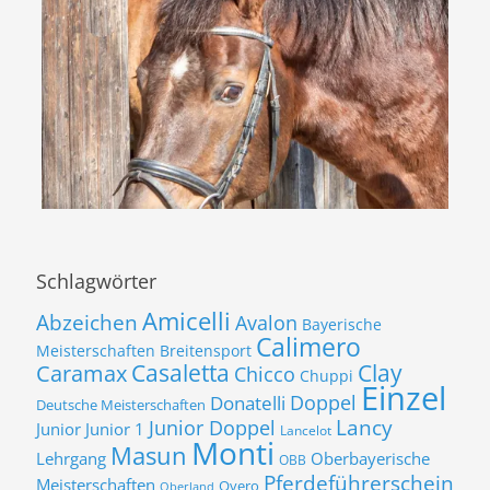
Schlagwörter
Amicelli
Abzeichen
Avalon
Bayerische
Calimero
Meisterschaften
Breitensport
Casaletta
Clay
Caramax
Chicco
Chuppi
Einzel
Donatelli
Doppel
Deutsche Meisterschaften
Lancy
Junior Doppel
Junior
Junior 1
Lancelot
Monti
Masun
Lehrgang
Oberbayerische
OBB
Pferdeführerschein
Meisterschaften
Overo
Oberland