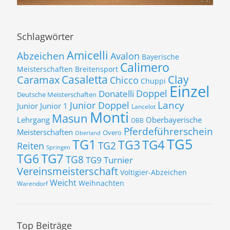
Schlagwörter
Amicelli
Abzeichen
Avalon
Bayerische
Calimero
Meisterschaften
Breitensport
Casaletta
Clay
Caramax
Chicco
Chuppi
Einzel
Donatelli
Doppel
Deutsche Meisterschaften
Lancy
Junior Doppel
Junior
Junior 1
Lancelot
Monti
Masun
Lehrgang
Oberbayerische
OBB
Pferdeführerschein
Meisterschaften
Overo
Oberland
TG5
TG1
TG3
TG4
TG2
Reiten
Springen
TG7
TG6
TG8
TG9
Turnier
Vereinsmeisterschaft
Voltigier-Abzeichen
Weicht
Weihnachten
Warendorf
Top Beiträge