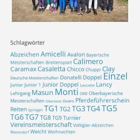
Schlagwörter
Amicelli
Abzeichen
Avalon
Bayerische
Calimero
Meisterschaften
Breitensport
Casaletta
Clay
Caramax
Chicco
Chuppi
Einzel
Donatelli
Doppel
Deutsche Meisterschaften
Lancy
Junior Doppel
Junior
Junior 1
Lancelot
Monti
Masun
Lehrgang
Oberbayerische
OBB
Pferdeführerschein
Meisterschaften
Overo
Oberland
TG5
TG1
TG3
TG4
TG2
Reiten
Springen
TG7
TG6
TG8
TG9
Turnier
Vereinsmeisterschaft
Voltigier-Abzeichen
Weicht
Weihnachten
Warendorf