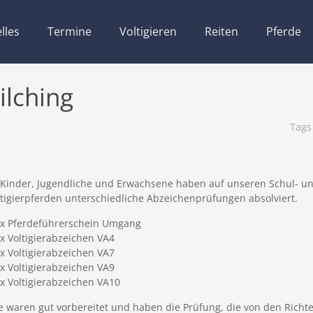
lles
Termine
Voltigieren
Reiten
Pferde
ilching
Tag
 Kinder, Jugendliche und Erwachsene haben auf unseren Schul- u
ltigierpferden unterschiedliche Abzeichenprüfungen absolviert.
 x Pferdeführerschein Umgang
x Voltigierabzeichen VA4
 x Voltigierabzeichen VA7
x Voltigierabzeichen VA9
x Voltigierabzeichen VA10
le waren gut vorbereitet und haben die Prüfung, die von den Richte