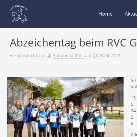
Home
Aktue
Abzeichentag beim RVC G
Veröffentlicht von
Annabella Röhl
am
23.04.2023
50
Vo
13
5 
24
5 
6 
Al