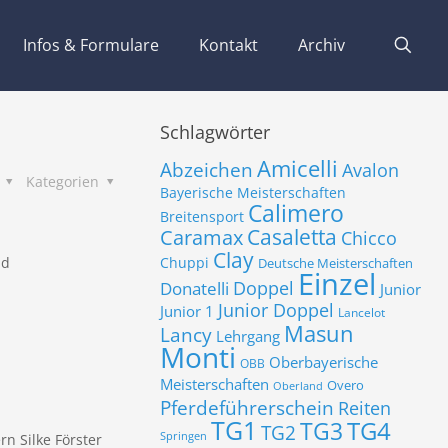
Infos & Formulare
Kontakt
Archiv
Schlagwörter
Amicelli
Abzeichen
Avalon
s
Kategorien
Bayerische Meisterschaften
Calimero
Breitensport
Casaletta
Caramax
Chicco
Clay
nd
Chuppi
Deutsche Meisterschaften
Einzel
Donatelli
Doppel
Junior
Junior Doppel
Junior 1
Lancelot
Masun
Lancy
Lehrgang
Monti
Oberbayerische
OBB
Meisterschaften
Overo
Oberland
Pferdeführerschein
Reiten
TG1
TG3
TG4
TG2
Springen
rn Silke Förster