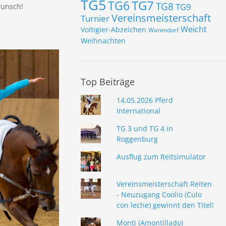
TG5
TG7
TG6
TG8
TG9
wunsch!
Vereinsmeisterschaft
Turnier
Weicht
Voltigier-Abzeichen
Warendorf
Weihnachten
Top Beiträge
14.05.2026 Pferd
International
TG 3 und TG 4 in
Roggenburg
Ausflug zum Reitsimulator
Vereinsmeisterschaft Reiten
- Neuzugang Coolio (Culo
con leche) gewinnt den Titel!
Monti (Amontillado)