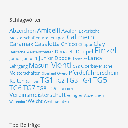
Schlagwörter
Amicelli
Abzeichen
Avalon
Bayerische
Calimero
Meisterschaften
Breitensport
Casaletta
Clay
Caramax
Chicco
Chuppi
Einzel
Donatelli
Doppel
Deutsche Meisterschaften
Lancy
Junior Doppel
Junior
Junior 1
Lancelot
Monti
Masun
Lehrgang
Oberbayerische
OBB
Pferdeführerschein
Meisterschaften
Overo
Oberland
TG5
TG1
TG3
TG4
TG2
Reiten
Springen
TG7
TG6
TG8
TG9
Turnier
Vereinsmeisterschaft
Voltigier-Abzeichen
Weicht
Weihnachten
Warendorf
Top Beiträge