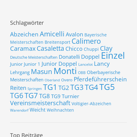
Schlagwörter
Amicelli
Abzeichen
Avalon
Bayerische
Calimero
Meisterschaften
Breitensport
Casaletta
Clay
Caramax
Chicco
Chuppi
Einzel
Donatelli
Doppel
Deutsche Meisterschaften
Lancy
Junior Doppel
Junior
Junior 1
Lancelot
Monti
Masun
Lehrgang
Oberbayerische
OBB
Pferdeführerschein
Meisterschaften
Overo
Oberland
TG5
TG1
TG3
TG4
TG2
Reiten
Springen
TG7
TG6
TG8
TG9
Turnier
Vereinsmeisterschaft
Voltigier-Abzeichen
Weicht
Weihnachten
Warendorf
Top Beiträge