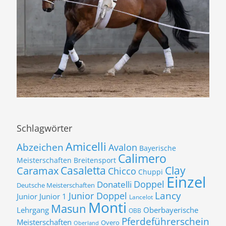
Schlagwörter
Amicelli
Abzeichen
Avalon
Bayerische
Calimero
Meisterschaften
Breitensport
Casaletta
Clay
Caramax
Chicco
Chuppi
Einzel
Donatelli
Doppel
Deutsche Meisterschaften
Lancy
Junior Doppel
Junior
Junior 1
Lancelot
Monti
Masun
Lehrgang
Oberbayerische
OBB
Pferdeführerschein
Meisterschaften
Overo
Oberland