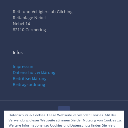
Reit- und Voltigierclub Gilching
Reitanlage Nebel
Nebel 14
82110 Germering
Infos
Impressum
Datenschutzerklärung
Beitrittserklärung
Beitragsordnung
Datenschutz & Cookies: Diese Webseite verwendet Cookies. Mit der
Verwendung dieser Webseite stimmen Sie der Nutzung von Cookies zu.
© 2025 RVC Gilching
Weitere Informationen zu Cookies und Datenschutz finden Sie hier: