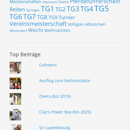
Pferdeführerschein
Meisterschaften
Overo
Oberland
TG5
TG1
TG3
TG4
TG2
Reiten
Springen
TG7
TG6
TG8
TG9
Turnier
Vereinsmeisterschaft
Voltigier-Abzeichen
Weicht
Weihnachten
Warendorf
Top Beiträge
Calimero
Ausflug zum Reitsimulator
Overo (bis 2019)
Clay's Power Boy (bis 2025)
Sir Luxembourg