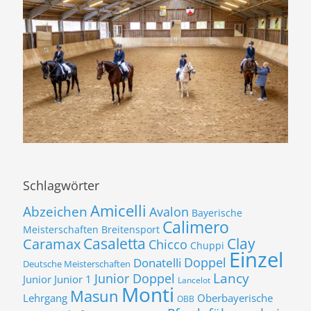
Schlagwörter
Amicelli
Abzeichen
Avalon
Bayerische
Calimero
Meisterschaften
Breitensport
Casaletta
Clay
Caramax
Chicco
Chuppi
Einzel
Donatelli
Doppel
Deutsche Meisterschaften
Lancy
Junior Doppel
Junior
Junior 1
Lancelot
Monti
Masun
Lehrgang
Oberbayerische
OBB